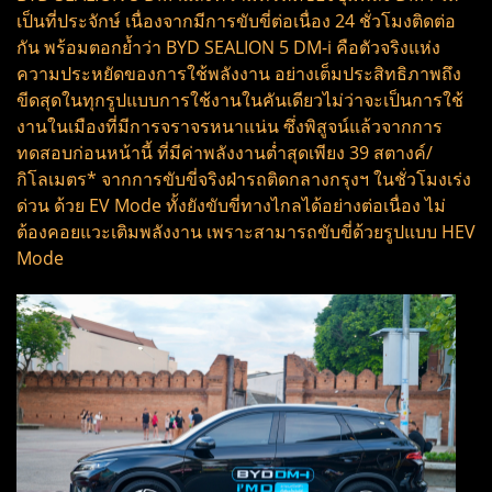
เป็นที่ประจักษ์ เนื่องจากมีการขับขี่ต่อเนื่อง 24 ชั่วโมงติดต่อ
กัน พร้อมตอกย้ำว่า BYD SEALION 5 DM-i คือตัวจริงแห่ง
ความประหยัดของการใช้พลังงาน อย่างเต็มประสิทธิภาพถึง
ขีดสุดในทุกรูปแบบการใช้งานในคันเดียวไม่ว่าจะเป็นการใช้
งานในเมืองที่มีการจราจรหนาแน่น ซึ่งพิสูจน์แล้วจากการ
ทดสอบก่อนหน้านี้ ที่มีค่าพลังงานต่ำสุดเพียง 39 สตางค์/
กิโลเมตร* จากการขับขี่จริงฝ่ารถติดกลางกรุงฯ ในชั่วโมงเร่ง
ด่วน ด้วย EV Mode ทั้งยังขับขี่ทางไกลได้อย่างต่อเนื่อง ไม่
ต้องคอยแวะเติมพลังงาน เพราะสามารถขับขี่ด้วยรูปแบบ HEV
Mode