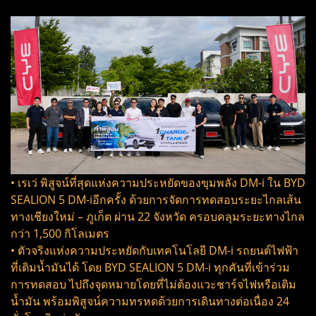
• เรเว่ พิสูจน์ที่สุดแห่งความประหยัดของขุมพลัง DM-i ใน BYD
SEALION 5 DM-iอีกครั้ง ด้วยการจัดการทดสอบระยะไกลเส้น
ทางเชียงใหม่ – ภูเก็ต ผ่าน 22 จังหวัด ครอบคลุมระยะทางไกล
กว่า 1,500 กิโลเมตร
• ตัวจริงแห่งความประหยัดกับเทคโนโลยี DM-i รถยนต์ไฟฟ้า
ที่เติมน้ำมันได้ โดย BYD SEALION 5 DM-i ทุกคันที่เข้าร่วม
การทดสอบ ไปถึงจุดหมายโดยที่ไม่ต้องแวะชาร์จไฟหรือเติม
น้ำมัน พร้อมพิสูจน์ความทรหดด้วยการเดินทางต่อเนื่อง 24