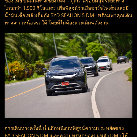
ของไทย บนเส้นทางเชียงใหม่ – ภูเก็ต ครอบคลุมระยะทาง
ไกลกว่า 1,500 กิโลเมตร เพื่อพิสูจน์ว่าเมื่อชาร์จไฟเต็มและมี
น้ำมันเชื้อเพลิงเต็มถัง BYD SEALION 5 DM-i พร้อมพาคุณเดิน
ทางจากเหนือจรดใต้ โดยที่ไม่ต้องแวะเติมพลังงาน
การเดินทางครั้งนี้ เป็นอีกหนึ่งบทพิสูจน์ความประหยัดของ
BYD SEALION 5 DM-iและความทรหดของขุมพลัง DM-i ให้