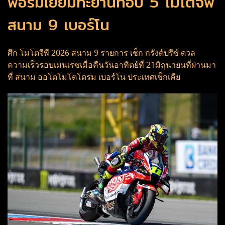
ฟอร์มเยี่ยมทะยานท็อป 5 โมโตจีพี
สนาม 9 เบอร์โน
ศึก โมโตจีพี 2026 สนาม 9 รายการ เช็ก กรังด์ปรีซ์ ดวล
ความเร็วรอบเมนเรซเมื่อคืนวันอาทิตย์ที่ 21มิถุนายนที่ผ่านมา
ที่ สนาม ออโตโมโตโดรม เบอร์โน ประเทศเช็กเคีย