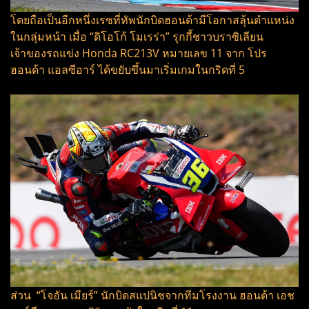
โดยถือเป็นอีกหนึ่งเรซที่ทัพนักบิดฮอนด้ามีโอกาสลุ้นตำแหน่ง
ในกลุ่มหน้า เมื่อ “ดิโอโก้ โมเรร่า” รุกกี้ชาวบราซิเลียน
เจ้าของรถแข่ง Honda RC213V หมายเลข 11 จาก โปร
ฮอนด้า แอลซีอาร์ ได้ขยับขึ้นมาเริ่มเกมในกริดที่ 5
ส่วน “โจอัน เมียร์” นักบิดสแปนิชจากทีมโรงงาน ฮอนด้า เอช