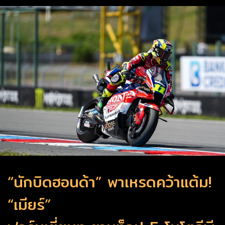
“นักบิดฮอนด้า” พาเหรดคว้าแต้ม!
“เมียร์”