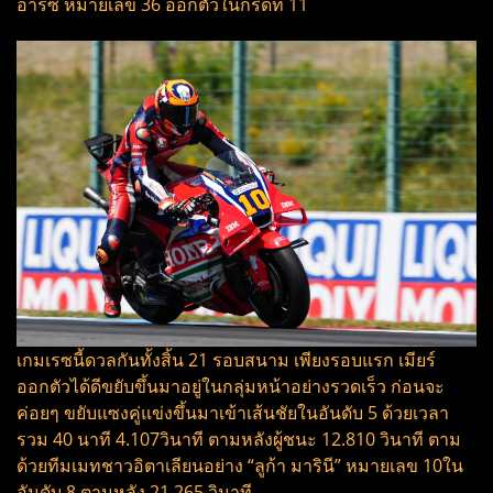
อาร์ซี หมายเลข 36 ออกตัวในกริดที่ 11
เกมเรซนี้ดวลกันทั้งสิ้น 21 รอบสนาม เพียงรอบแรก เมียร์
ออกตัวได้ดีขยับขึ้นมาอยู่ในกลุ่มหน้าอย่างรวดเร็ว ก่อนจะ
ค่อยๆ ขยับแซงคู่แข่งขึ้นมาเข้าเส้นชัยในอันดับ 5 ด้วยเวลา
รวม 40 นาที 4.107วินาที ตามหลังผู้ชนะ 12.810 วินาที ตาม
ด้วยทีมเมทชาวอิตาเลียนอย่าง “ลูก้า มารินี” หมายเลข 10ใน
อันดับ 8 ตามหลัง 21.265 วินาที