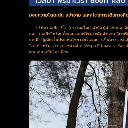
“เวสป้า พรีมาเวร่า ยอชท์ คลับ
มอบความโดดเด่น สง่างาม และสไตล์การเดินทางที่ชวน
บริษัท เวสปิอาริโอ (ประเทศไทย) จำกัด ผู้นำเข้าและจัดจ
และ “เวสป้า” พร้อมทั้งรถมอเตอร์ไซค์ระดับตำนาน “อาพริเล
แต่เพียงผู้เดียวในประเทศไทย เผยโฉมอย่างเป็นทางการแล้วกับ
“เวสป้า พรีมาเวร่า ยอชท์ คลับ” (Vespa Primavera Yacht
ตามแบบฉบับอิตาเลี่ยน