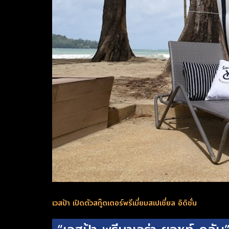
เวสป้า เปิดตัวสกู๊ตเตอร์พรีเมี่ยมสเปเชี่ยล อิดิชั่น