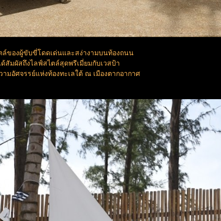
ตล์ของผู้ขับขี่โดดเด่นและสง่างามบนท้องถนน
้สัมผัสถึงไลฟ์สไตล์สุดพรีเมี่ยมกับเวสป้า
ำความอัศจรรย์แห่งท้องทะเลใต้ ณ เมืองตากอากาศ