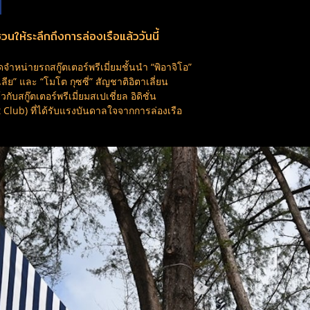
”
ให้ระลึกถึงการล่องเรือแล้ววันนี้
ำหน่ายรถสกู๊ตเตอร์พรีเมี่ยมชั้นนำ “พิอาจิโอ”
ีย” และ “โมโต กุซซี่” สัญชาติอิตาเลี่ยน
สกู๊ตเตอร์พรีเมี่ยมสเปเชี่ยล อิดิชั่น
 Club) ที่ได้รับแรงบันดาลใจจากการล่องเรือ