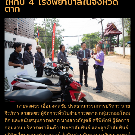
ให้กับ 4 โรงพยาบาลในจังหวัด
ตาก
นายพงศธร เอื้อมงคลชัย ประธานกรรมการบริหาร นาย
จิรภัทร สายเพชร ผู้จัดการทั่วไปฝ่ายการตลาด กลุ่มรถออโตเม
ติก และสนับสนุนการตลาด นางสาวอัญชลี ศรีพิทักษ์ ผู้จัดการ
กลุ่มงาน บริหารตราสินค้า ประชาสัมพันธ์ และลูกค้าสัมพันธ์
บริษัท ไทยยามาฮ่ามอเตอร์ จำกัด ร่วมกันมอบรถจักรยานยนต์