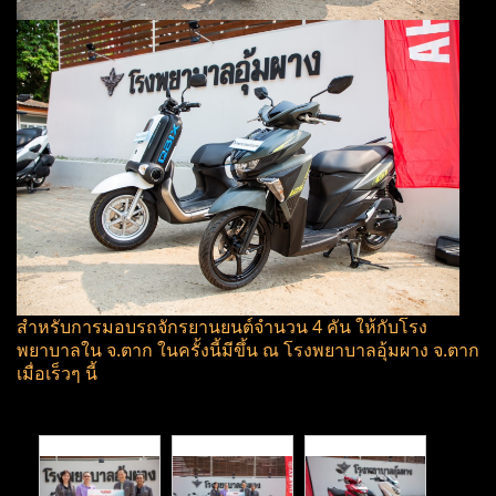
สำหรับการมอบรถจักรยานยนต์จำนวน 4 คัน ให้กับโรง
พยาบาลใน จ.ตาก ในครั้งนี้มีขึ้น ณ โรงพยาบาลอุ้มผาง จ.ตาก
เมื่อเร็วๆ นี้