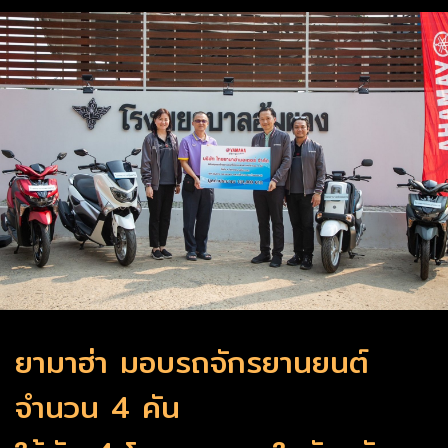
ยามาฮ่า มอบรถจักรยานยนต์
จำนวน 4 คัน