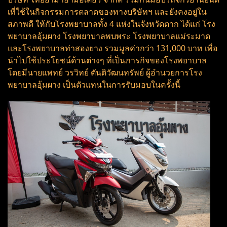
เที่ใช้ในกิจกรรมการตลาดของทางบริษัทฯ และยังคงอยู่ใน
สภาพดี ให้กับโรงพยาบาลทั้ง 4 แห่งในจังหวัดตาก ได้แก่ โรง
พยาบาลอุ้มผาง โรงพยาบาลพบพระ โรงพยาบาลแม่ระมาด
และโรงพยาบาลท่าสองยาง รวมมูลค่ากว่า 131,000 บาท เพื่อ
นำไปใช้ประโยชน์ด้านต่างๆ ที่เป็นภารกิจของโรงพยาบาล
โดยมีนายแพทย์ วรวิทย์ ตันติวัฒนทรัพย์ ผู้อำนวยการโรง
พยาบาลอุ้มผาง เป็นตัวแทนในการรับมอบในครั้งนี้