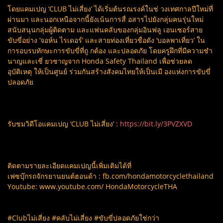
โดยแคมเปญ ‘CLUB ไม่เสี่ยง’ ได้เริ่มต้นรณรงค์ในช่ วงเทศกาลปีใหม่ที่
ผ่านมา และนอกเหนือจากนี้ยังเน้นการสื่ อสารไปยังกลุ่มคนรุ่นใหม่
สนับสนุนกลุ่มผู้ติดตาม และแฟนคลับของกลุ่มอินฟลู เอนเซอร์สาย
ขับขี่อย่าง ‘จอห์น ไรเดอร์’ และสายท่องเที่ยวชื่อดัง ‘บอลพาเที่ยว’ ใน
การอบรบทักษะการขับขี่ที่ถู กต้อง และปลอดภัย โดยครูฝึกที่มีความชำ
นาญและเชี่ ยวชาญจาก Honda Safety Thailand เพื่อช่วยลด
อุบัติเหตุ ให้เป็นศูนย์ ร่วมกันสร้างสังคมไทยให้เป็นเมื องแห่งการขับขี่
ปลอดภัย
รับชมวิดีโอแคมเปญ ‘CLUB ไม่เสี่ยง’ :
https://bit.ly/3PVZXVD
ติดตามรายละเอียดแคมเปญนี้เพิ่มเติมได้ที่
เฟซบุ๊กรถจักรยานยนต์ฮอนด้า : fb.com/hondamotorcyclethailand
Youtube: www.youtube.com/ HondaMotorcycleTHA
#Clubไม่เสี่ยง #คลับไม่เสี่ยง #ขับขี่ปลอดภัยใช่กว่า