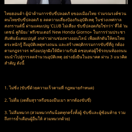
ไทยฮอนด้า ผู้นำด้านการขับขี่ปลอดภั ยของเมืองไทย ร่วมรณรงค์ชวน
คนไทยขับขี่ปลอดภั ย ลดความเสี่ยงป้องกันอุบัติเหตุ ในช่วงเทศกาล
สงกรานต์นี้ ผ่านแคมเปญ ‘CLUB ไม่เสี่ยง ขับขี่ปลอดภัยใช่กว่า’ ที่ได้ ‘ณ
เดชน์ คูกิมิยะ’ พรีเซนเตอร์ New Honda Giorno+ ในการร่วมประชา
สัมพันธ์แคมเปญดั งกล่าวผ่านช่องทางออนไลน์ เพื่อผลักดันให้คนไทย
ตระหนักรู้ ถึงอุบัติเหตุทางถนน และสร้างพฤติกรรมการขับขี่ที่ถู กต้อง
ตามกฎจราจร พร้อมปลูกฝังให้มีความรับผิ ดชอบต่อผู้ใช้รถบนท้องถนน
จนนำไปสู่การลดจำนวนอุบัติเหตุ อย่างยั่งยืนในอนาคต ผ่าน 3 แนวคิด
สำคัญ ดังนี้
1. ไม่ซิ่ง (ขับขี่ด้วยความเร็วตามที่ กฎหมายกำหนด)
2. ไม่ดื่ม (งดดื่มสุราหรือของมึนเมา หากต้องขับขี่)
3. ไม่ลืมหมวก (สวมหมวกกันน็อคทุกครั้งทั้งผู้ ขับขี่และผู้ซ้อนท้าย รวม
ถึงการย้ำเตือนผู้อื่นให้ สวมหมวกด้วย)