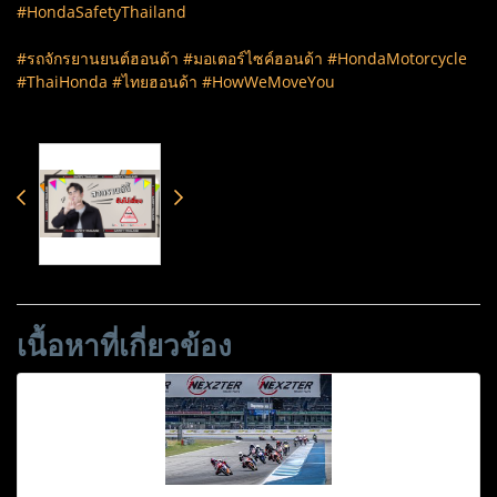
#HondaSafetyThailand
#รถจักรยานยนต์ฮอนด้า #มอเตอร์ไซค์ฮอนด้า #HondaMotorcycle
#ThaiHonda #ไทยฮอนด้า #HowWeMoveYou
เนื้อหาที่เกี่ยวข้อง