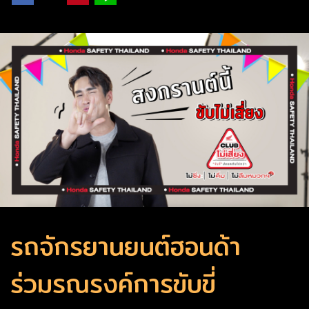
รถจักรยานยนต์ฮอนด้า
ร่วมรณรงค์การขับขี่