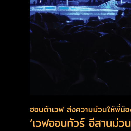
ฮอนด้าเวฟ ส่งความม่วนให้พี่น้
‘เวฟออนทัวร์ อีสานม่วน