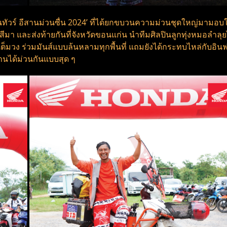
ัวร์ อีสานม่วนซื่น 2024’ ที่ได้ยกขบวนความม่วนชุดใหญ่มามอบใ
า และส่งท้ายกันที่จังหวัดขอนแก่น นำทีมศิลปินลูกทุ่งหมอลำลุยไฟ
วง ร่วมมันส์แบบล้นหลามทุกพื้นที่ แถมยังได้กระทบไหล่กับอินฟลู
านได้ม่วนกันแบบสุด ๆ