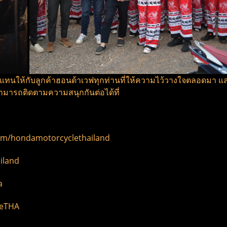
อบแทนให้กับลูกค้าฮอนด้าเวฟทุกท่านที่ให้ความไว้วางใจตลอดมา 
ามารถติดตามความสนุกกันต่อได้ที่
com/hondamotorcyclethailand
iland
ha
leTHA