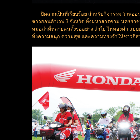
ปิดฉากเป็นที่เรียบร้อย สำหรับกิจกรรม ‘เวฟออนท
ชาวฮอนด้าเวฟ 3 จังหวัด ทั้งมหาสารคาม นครราชสีม
หมอลำที่หลายคนตั้งรออย่าง ลำไย ไหทองคำ แบบเต็ม
ทั้งความสนุก ความสุข และความทรงจำให้ชาวอีส