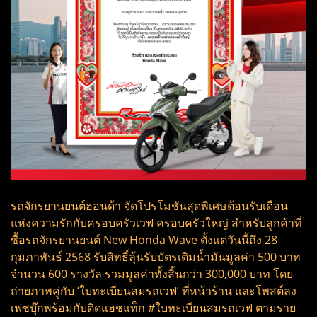
รถจักรยานยนต์ฮอนด้า จัดโปรโมชันสุดพิเศษต้อนรับเดือน
แห่งความรักกับครอบครัวเวฟ ครอบครัวใหญ่ สำหรับลูกค้าที่
ซื้อรถจักรยานยนต์ New Honda Wave ตั้งแต่วันนี้ถึง 28
กุมภาพันธ์ 2568 รับสิทธิ์ลุ้นรับบัตรเติมน้ำมันมูลค่า 500 บาท
จำนวน 600 รางวัล รวมมูลค่าทั้งสิ้นกว่า 300,000 บาท โดย
ถ่ายภาพคู่กับ ‘ใบทะเบียนสมรถเวฟ’ ที่หน้าร้าน และโพสต์ลง
เฟซบุ๊กพร้อมกับติดแฮชแท็ก #ใบทะเบียนสมรถเวฟ ตามราย