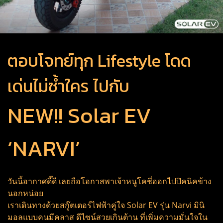
ตอบโจทย์ทุก Lifestyle โดด
เด่นไม่ซ้ำใคร ไปกับ
NEW!! Solar EV
‘NARVI’
วันนี้อากาศดี๊ดี เลยถือโอกาสพาเจ้าหนูโคชี่ออกไปปิคนิคข้าง
นอกหน่อย
เราเดินทางด้วยสกู๊ตเตอร์ไฟฟ้าคู่ใจ Solar EV รุ่น Narvi มินิ
มอลแบบคนมีคลาส ดีไซน์สวยเกินต้าน ที่เพิ่มความมั่นใจใน