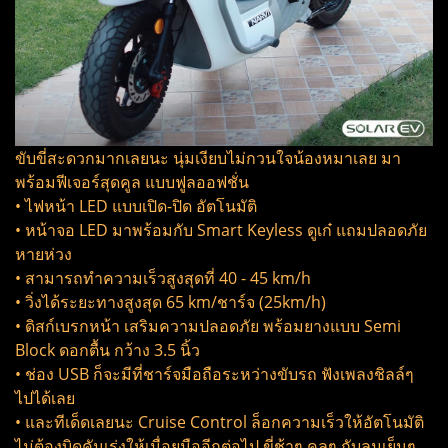
ขับขี่สะดวกมากเลยนะ นุ่มเงียบไม่กวนใจน้องหมาเลย มา
พร้อมฟีเจอร์สุดคูล แบบฟูลออฟชั่น
• ไฟหน้า LED แบบเปิด-ปิด อัตโนมัติ
• หน้าจอ LED มาพร้อมกับ Smart Keyless ดูเก๋ แถมปลอดภัย
หายห่วง
• สามารถทำความเร็วสูงสุดที่ 40 - 45 km/h
• วิ่งได้ระยะทางสูงสุด 65 km/ชาร์จ (25km/h)
• ดิสก์เบรกหน้า เสริมความปลอดภัย พร้อมยางแบบ Semi
Block ดอกตื้น กว้าง 3.5 นิ้ว
• ช่อง USB ก็จะมีที่ชาร์จมือถือระหว่างขับรถ ฟังเพลงชิลล์ๆ
ไปได้เลย
• และทีเด็ดเลยนะ Cruise Control ล็อกความเร็วให้อัตโนมัติ
ไม่ต้องบิดคันเร่งให้เมื่อยมืออีกต่อไป ขี่ช้าๆ คูลๆ กับลมเย็นๆ