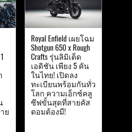
Royal Enfield เผยโฉม
Shotgun 650 x Rough
-1
Crafts รุ่นลิมิเต็ด
เอดิชัน เพียง 5 คัน
า
ในไทย! เปิดลง
ทะเบียนพร้อมกันทั่ว
โลก ความเอ็กซ์คลู
น
ซีฟขั้นสุดที่สายคัส
ทาย
ตอมต้องมี!