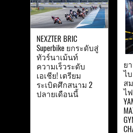
NEXZTER BRIC
Superbike ยกระดับสู่
ทัวร์นาเม้นท์
ยา
ความเร็วระดับ
ไบค
เอเชีย! เตรียม
สม
ระเบิดศึกสนาม 2
ไฟ
ปลายเดือนนี้
YA
MA
GY
CH