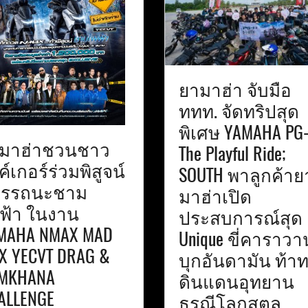
ยามาฮ่า จับมือ
ททท. จัดทริปสุด
พิเศษ YAMAHA PG
มาฮ่าชวนชาว
The Playful Ride;
์เกอร์ร่วมพิสูจน์
SOUTH พาลูกค้าย
รรถนะชาม
มาฮ่าเปิด
ฟ้า ในงาน
ประสบการณ์สุด
MAHA NMAX MAD
Unique ขี่คาราวา
X YECVT DRAG &
บุกอันดามัน ท้า
MKHANA
ดินแดนอุทยาน
ALLENGE
ธรณีโลกสตูล