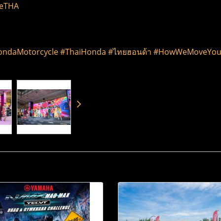
leTHA
#HondaMotorcycle #ThaiHonda #ไทยฮอนด้า #HowWeMoveYo