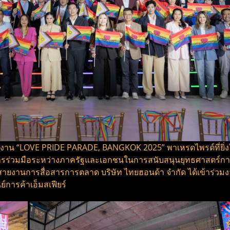
งาน “LOVE PRIDE PARADE, BANGKOK 2025” พาเหรดไพรด์ที่ยิ่งใ
่วมมือระหว่างภาครัฐและเอกชนในการสนับสนุนยุทธศาสตร์การท่อง
ป สายงานการสื่อสารการตลาด บริษัท ไทยฮอนด้า จำกัด ได้เข้าร่วมง
การค้าเอ็มสเฟียร์