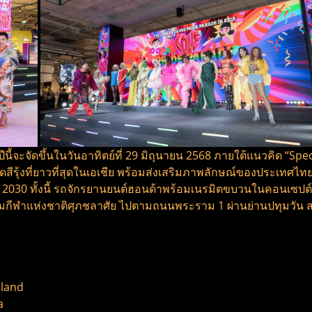
จะจัดขึ้นในวันอาทิตย์ที่ 29 มิถุนายน 2568 ภายใต้แนวคิด “Sp
้งที่ยาวที่สุดในเอเชีย พร้อมส่งเสริมภาพลักษณ์ของประเทศไท
 2030 ทั้งนี้ รถจักรยานยนต์ฮอนด้าพร้อมเนรมิตขบวนในคอนเซปต์
กีฬาแห่งชาติศุภชลาศัย ไปตามถนนพระราม 1 ผ่านย่านปทุมวัน สยา
iland
a