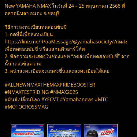
New YAMAHA NMAX ในวันที่ 24 – 25 พฤษภาคม 2568 ที่
ตลาดนินจา อมตะ จ.ชลบุรี
วิธีการลงทะเบียนทดสอบขับขี่
1. กดที่นี่เพื่อลงทะเบียน
https://line.me/R/oaMessage/@yamahasociety/?กดส่ง
เพื่อทดสอบขับขี่ หรือแสกนคิวอาร์โค้ท
2. ข้อความจะแสดงในช่องแชท “กดส่งเพื่อทดสอบขับขี่” จาก
นั้นกดส่งข้อความ
3. หน้าลงทะเบียนจะแสดงขึ้นและลงทะเบียนได้เลย
#ALLNEWNMAXTHEMAXPRIDEBOOSTER
#NMAXTESTRIDING #NMAX2025
#มันส์เปลี่ยนโลก #YECVT #Yamahanews #MTC
#MOTOCROSSMAG