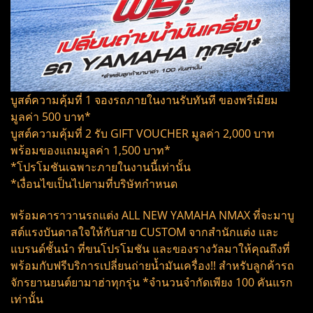
บูสต์ความคุ้มที่ 1 จองรถภายในงานรับทันที ของพรีเมียม
มูลค่า 500 บาท*
บูสต์ความคุ้มที่ 2 รับ GIFT VOUCHER มูลค่า 2,000 บาท
พร้อมของแถมมูลค่า 1,500 บาท*
*โปรโมชันเฉพาะภายในงานนี้เท่านั้น
*เงื่อนไขเป็นไปตามที่บริษัทกำหนด
พร้อมคาราวานรถแต่ง ALL NEW YAMAHA NMAX ที่จะมาบู
สต์แรงบันดาลใจให้กับสาย CUSTOM จากสำนักแต่ง และ
แบรนด์ชั้นนำ ที่ขนโปรโมชัน และของรางวัลมาให้คุณถึงที่
พร้อมกับฟรีบริการเปลี่ยนถ่ายน้ำมันเครื่อง!! สำหรับลูกค้ารถ
จักรยานยนต์ยามาฮ่าทุกรุ่น *จำนวนจำกัดเพียง 100 คันแรก
เท่านั้น