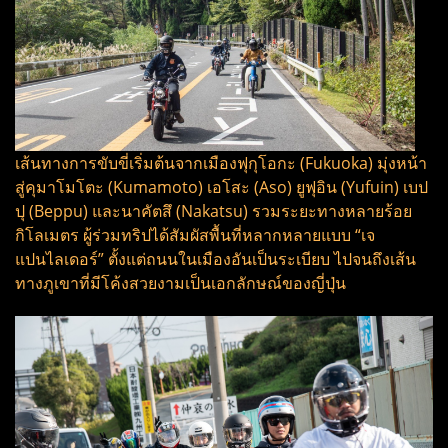
เส้นทางการขับขี่เริ่มต้นจากเมืองฟุกุโอกะ (Fukuoka) มุ่งหน้า
สู่คุมาโมโตะ (Kumamoto) เอโสะ (Aso) ยูฟุอิน (Yufuin) เบป
ปุ (Beppu) และนาคัตสึ (Nakatsu) รวมระยะทางหลายร้อย
กิโลเมตร ผู้ร่วมทริปได้สัมผัสพื้นที่หลากหลายแบบ “เจ
แปนไลเดอร์” ตั้งแต่ถนนในเมืองอันเป็นระเบียบ ไปจนถึงเส้น
ทางภูเขาที่มีโค้งสวยงามเป็นเอกลักษณ์ของญี่ปุ่น