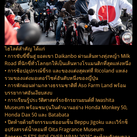
ไฮไลต์สำคัญ ได้แก่
• การขับขี่ขึ้นสู่ ยอดเขา Daikanbo ผ่านเส้นทางทุ่งหญ้า Milk
Road ที่นักขี่ทั่วโลกยกให้เป็นเส้นทางโรแมนติกที่สุดแห่งหนึ่ง
• การช้อปอุปกรณ์ขี่รถ และของแต่งสุดเท่ที่ Ricoland แหล่ง
รวมของแต่งมอเตอร์ไซค์อันดับหนึ่งของญี่ปุ่น
• การพักผ่อนท่ามกลางธรรมชาติที่ Aso Farm Land พร้อม
บรรยากาศอันเงียบสงบ
• การเรียนรู้ประวัติศาสตร์รถจักรยานยนต์ที่ Iwashita
Museum พร้อมชมรุ่นในตำนานอย่าง Honda Monkey 50,
Honda Dax 50 และ Batabata
• ปิดท้ายด้วยกิจกรรมแช่ออนเซ็น Beppu Jigoku และเวิร์กช็
อปรังสรรค์น้ำหอมที่ Oita Fragrance Museum
กิจกรรม “LET’S RIDE OVER JAPAN 2025” สะท้อนตัวตนของ