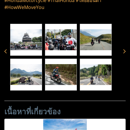
#HondaMotorcycle #ThaiHonda #ไทยฮอนด้า
#HowWeMoveYou
เนื้อหาที่เกี่ยวข้อง