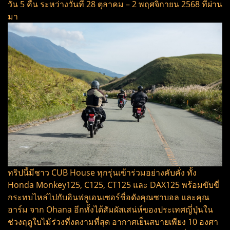
วัน 5 คืน ระหว่างวันที่ 28 ตุลาคม – 2 พฤศจิกายน 2568 ที่ผ่าน
มา
ทริปนี้มีชาว CUB House ทุกรุ่นเข้าร่วมอย่างคับคั่ง ทั้ง
Honda Monkey125, C125, CT125 และ DAX125 พร้อมขับขี่
กระทบไหล่ไปกับอินฟลูเอนเซอร์ชื่อดังคุณซาบอล และคุณ
อาร์ม จาก Ohana อีกทั้งได้สัมผัสเสน่ห์ของประเทศญี่ปุ่นใน
ช่วงฤดูใบไม้ร่วงที่งดงามที่สุด อากาศเย็นสบายเพียง 10 องศา