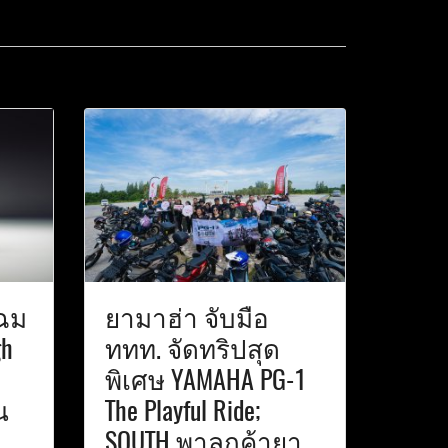
โฉม
ยามาฮ่า จับมือ
gh
ททท. จัดทริปสุด
พิเศษ YAMAHA PG-1
น
The Playful Ride;
SOUTH พาลูกค้ายา