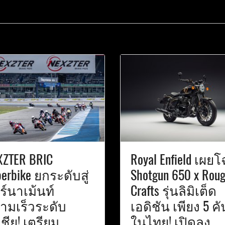
XZTER BRIC
Royal Enfield เผย
erbike ยกระดับสู่
Shotgun 650 x Rou
ร์นาเม้นท์
Crafts รุ่นลิมิเต็ด
ามเร็วระดับ
เอดิชัน เพียง 5 คั
ชีย! เตรียม
ในไทย! เปิดลง