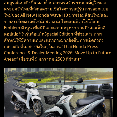
สมบูรณ์แบบยิ่งขึ้น ตอกย้ำบทบาทรถจักรยานยนต์คู่ใจของ
ครอบครัวไทยที่ส่งต่อความเชื่อใจจากรุ่นสู่รุ่น การออกแบบ
ใหม่ของ All New Honda Wave110 มาพร้อมสีสันใหม่และ
รายละเอียดงานดีไซน์ที่สวยงาม โดดเด่นด้วยโลโก้แบบ
Emblem ตัวนูน เพิ่มมิติและความหรูหรา รวมถึงล้อแม็กสี
คอปเปอร์ในรุ่นล้อแม็กSpecial Edition ที่ช่วยเสริมภาพ
ลักษณ์ให้มีความเท่และแตกต่างมากยิ่งขึ้น การเปิดตัวดัง
กล่าวเกิดขึ้นอย่างยิ่งใหญ่ในงาน “Thai Honda Press
Conference & Dealer Meeting 2026: Move Up to Future
Ahead” เมื่อวันที่ 9 มกราคม 2569 ที่ผ่านมา