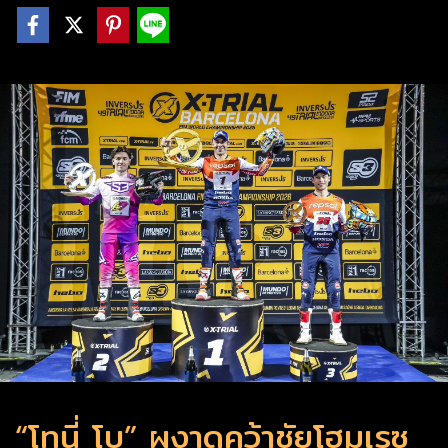
“โทนี่ โบ” ผงาดคว้าชัยโฮมเรซ