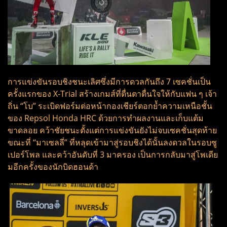
การแข่งขันรอบชิงชนะเลิศซึ่งมีการดวลกันถึง 7 เซคชั่นเป็น
ครั้งแรกของ X-Trial สร้างเกมส์ที่ตื่นตาตื่นใจให้กับแฟน ๆ เจ้า
ถิ่น “โบ” ระเบิดฟอร์มต่อหน้ากองเชียร์ตอกย้ำความเหนือชั้น
ของ Repsol Honda HRC ด้วยการทำผลงานและเก็บแต้ม
ขาดลอย คว้าชัยชนะตั้งแต่การแข่งขันยังไม่จบเซคชั่นสุดท้าย
ขณะที่ “มาเซลลี่” ที่หลุดเข้ามาสู่รอบชิงได้นั้นลงดวลในรอบซู
เปอร์โพล และคว้าอันดับที่ 3 มาครอง เป็นการกลับมาสู่โพเดีย
มอีกครั้งของนักบิดฮอนด้า