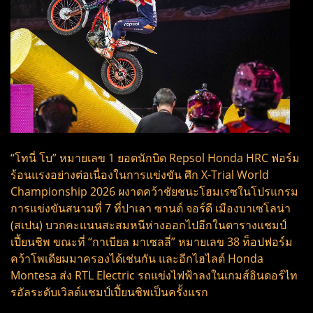
“โทนี่ โบ” หมายเลข 1 ยอดนักบิด Repsol Honda HRC ฟอร์ม
ร้อนแรงอย่างต่อเนื่องในการแข่งขัน ศึก X-Trial World
Championship 2026 ผงาดคว้าชัยชนะโฮมเรซในโปรแกรม
การแข่งขันสนามที่ 7 ที่ปาเลา ซานต์ จอร์ดี เมืองบาเซโลน่า
(สเปน) บวกคะแนนสะสมหนีห่างออกไปอีกในตารางแชมป์
เปี้ยนชิพ ขณะที่ “กาเบียล มาเซลลี่” หมายเลข 38 ท็อปฟอร์ม
คว้าโพเดียมมาครองได้เช่นกัน และอีกไฮไลต์ Honda
Montesa ส่ง RTL Electric รถแข่งไฟฟ้าลงในเกมส์อินดอร์ไท
รอัลระดับเวิลด์แชมป์เปี้ยนชิพเป็นครั้งแรก