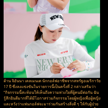
ด้าน จิอันนา เคลเมนเต นักกอล์ฟอาชีพจากสหรัฐอเมริกาวัย
17 ปี ซึ่งลงแข่งขันในรายการนี้เป็นครั้งที่ 2 กล่าวเสริมว่า
“กิจกรรมนี้สะท้อนให้เห็นถึงความห่วงใยที่ผู้คนมีต่อกัน ฉัน
รู้สึกยินดีมากที่ได้มีโอกาสร่วมกิจกรรมโดยผู้หญิงเพื่อผู้หญิง
และหวังว่าแฟนกอล์ฟจะมาร่วมกันสร้างสิ่งดี ๆ ให้กับผู้ป่วย