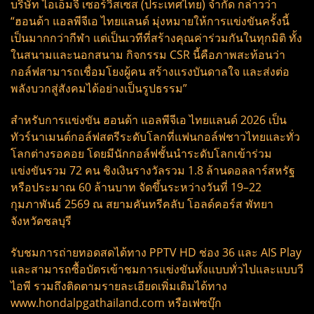
บริษัท ไอเอ็มจี เซอร์วิสเซส (ประเทศไทย) จำกัด กล่าวว่า
“ฮอนด้า แอลพีจีเอ ไทยแลนด์ มุ่งหมายให้การแข่งขันครั้งนี้
เป็นมากกว่ากีฬา แต่เป็นเวทีที่สร้างคุณค่าร่วมกันในทุกมิติ ทั้ง
ในสนามและนอกสนาม กิจกรรม CSR นี้คือภาพสะท้อนว่า
กอล์ฟสามารถเชื่อมโยงผู้คน สร้างแรงบันดาลใจ และส่งต่อ
พลังบวกสู่สังคมได้อย่างเป็นรูปธรรม”
สำหรับการแข่งขัน ฮอนด้า แอลพีจีเอ ไทยแลนด์ 2026 เป็น
ทัวร์นาเมนต์กอล์ฟสตรีระดับโลกที่แฟนกอล์ฟชาวไทยและทั่ว
โลกต่างรอคอย โดยมีนักกอล์ฟชั้นนำระดับโลกเข้าร่วม
แข่งขันรวม 72 คน ชิงเงินรางวัลรวม 1.8 ล้านดอลลาร์สหรัฐ
หรือประมาณ 60 ล้านบาท จัดขึ้นระหว่างวันที่ 19–22
กุมภาพันธ์ 2569 ณ สยามคันทรีคลับ โอลด์คอร์ส พัทยา
จังหวัดชลบุรี
รับชมการถ่ายทอดสดได้ทาง PPTV HD ช่อง 36 และ AIS Play
และสามารถซื้อบัตรเข้าชมการแข่งขันทั้งแบบทั่วไปและแบบวี
ไอพี รวมถึงติดตามรายละเอียดเพิ่มเติมได้ทาง
www.hondalpgathailand.com หรือเฟซบุ๊ก