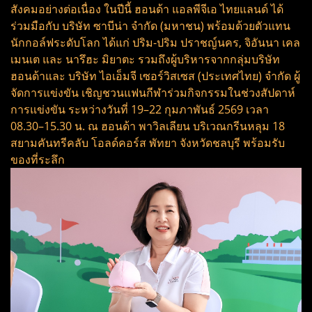
สังคมอย่างต่อเนื่อง ในปีนี้ ฮอนด้า แอลพีจีเอ ไทยแลนด์ ได้
ร่วมมือกับ บริษัท ซาบีน่า จำกัด (มหาชน) พร้อมด้วยตัวแทน
นักกอล์ฟระดับโลก ได้แก่ ปริม-ปริม ปราชญ์นคร, จิอันนา เคล
เมนเต และ นารึฮะ มิยาตะ รวมถึงผู้บริหารจากกลุ่มบริษัท
ฮอนด้าและ บริษัท ไอเอ็มจี เซอร์วิสเซส (ประเทศไทย) จำกัด ผู้
จัดการแข่งขัน เชิญชวนแฟนกีฬาร่วมกิจกรรมในช่วงสัปดาห์
การแข่งขัน ระหว่างวันที่ 19–22 กุมภาพันธ์ 2569 เวลา
08.30–15.30 น. ณ ฮอนด้า พาวิลเลียน บริเวณกรีนหลุม 18
สยามคันทรีคลับ โอลด์คอร์ส พัทยา จังหวัดชลบุรี พร้อมรับ
ของที่ระลึก