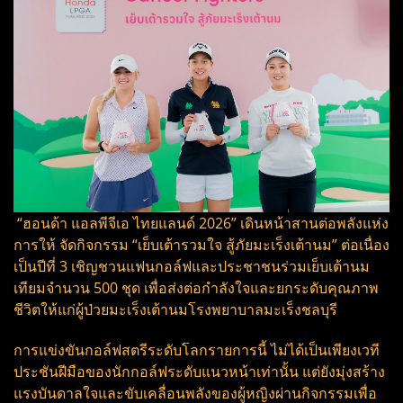
“ฮอนด้า แอลพีจีเอ ไทยแลนด์ 2026” เดินหน้าสานต่อพลังแห่ง
การให้ จัดกิจกรรม “เย็บเต้ารวมใจ สู้ภัยมะเร็งเต้านม” ต่อเนื่อง
เป็นปีที่ 3 เชิญชวนแฟนกอล์ฟและประชาชนร่วมเย็บเต้านม
เทียมจำนวน 500 ชุด เพื่อส่งต่อกำลังใจและยกระดับคุณภาพ
ชีวิตให้แก่ผู้ป่วยมะเร็งเต้านมโรงพยาบาลมะเร็งชลบุรี
การแข่งขันกอล์ฟสตรีระดับโลกรายการนี้ ไม่ได้เป็นเพียงเวที
ประชันฝีมือของนักกอล์ฟระดับแนวหน้าเท่านั้น แต่ยังมุ่งสร้าง
แรงบันดาลใจและขับเคลื่อนพลังของผู้หญิงผ่านกิจกรรมเพื่อ