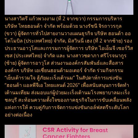
นางสาวิตรี แก้วพวงงาม (ที่ 2 จากขวา) กรรมการบริหาร
บริษัท ไทยฮอนด้า จำกัด พร้อมด้วย นางรัชนี จิรถาวรกุล
(ขวา) ผู้จัดการทั่วไปสายงานวางแผนธุรกิจ บริษัท ฮอนด้า ออ
โตโมบิล (ประเทศไทย) จำกัด, มิสวินนี่ เฮง (ที่ 2 จากซ้าย) รอง
ประธานอาวุโสและกรรมการผู้จัดการ บริษัท ไอเอ็มจี เซอร์วิส
เซส (ประเทศไทย) จำกัด และ นางสาวชดาภา ศรีโรจนากูร
(ซ้าย) ผู้จัดการอาวุโส ส่วนงานองค์กรสัมพันธ์และสื่อสาร
องค์กร บริษัท เอเชี่ยนฮอนด้ามอเตอร์ จำกัด ร่วมกิจกรรม
“เย็บเต้ารวมใจ สู้ภัยมะเร็งเต้านม” ในสัปดาห์การแข่งขัน
“ฮอนด้า แอลพีจีเอ ไทยแลนด์ 2026” เพื่อสนับสนุนการจัดทำ
เต้านมเทียม ส่งมอบแก่ผู้ป่วยมะเร็งเต้านมโรงพยาบาลมะเร็ง
ชลบุรี สะท้อนความตั้งใจของภาคธุรกิจในการขับเคลื่อนพลัง
แห่งการให้ ควบคู่กับการจัดการแข่งขันกอล์ฟสตรีระดับโลก
อย่างต่อเนื่อง