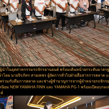
นผู้นำในอุตสาหกรรมรถจักรยานยนต์ พร้อมเดินหน้ายกระดับมาตรฐาน
นำโดย นายจิรภัทร สายเพชร ผู้จัดการทั่วไปฝ่ายสื่อสารการตลาด แล
าพร่วมกับทีมการตลาด และช่างผู้ชำนาญการจากผู้จำหน่ายรถจัก
อดนิยม NEW YAMAHA FINN และ YAMAHA PG-1 พร้อมเปิดอบรมเทคนิ
ค์