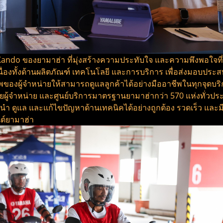
ndo ของยามาฮ่า ที่มุ่งสร้างความประทับใจ และความพึงพอใจที่เกิ
นื่องทั้งด้านผลิตภัณฑ์ เทคโนโลยี และการบริการ เพื่อส่งมอบประ
องผู้จำหน่ายให้สามารถดูแลลูกค้าได้อย่างมืออาชีพในทุกจุดบริกา
้จำหน่าย และศูนย์บริการมาตรฐานยามาฮ่ากว่า 570 แห่งทั่วประเท
แล และแก้ไขปัญหาด้านเทคนิคได้อย่างถูกต้อง รวดเร็ว และมีป
ต์ยามาฮ่า