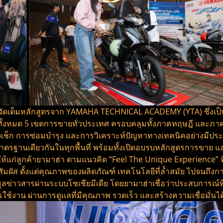
์ จัดเต็มหลักสูตรจาก YAMAHA TECHNICAL ACADEMY (YTA) ซึ่ง
ั้งหมด 5 เขตการขายทั่วประเทศ ครอบคลุมทั้งภาคทฤษฎี และภาค
รวจเช็ก การซ่อมบำรุง และการวิเคราะห์ปัญหาทางเทคนิคอย่างมีป
าตรฐานเดียวกันในทุกพื้นที่ พร้อมทั้งเปิดอบรบหลักสูตรการขาย 
้แก่ลูกค้ายามาฮ่า ตามแนวคิด “Feel The Unique Experience” ท
มผัส ตั้งแต่คุณภาพของผลิตภัณฑ์ เทคโนโลยีที่ล้ำสมัย ไปจนถึง
าวสารผ่านระบบโซเชียมีเดีย โดยยามาฮ่าเชื่อว่าประสบการณ์ที่ดีไม
ใช้งาน ผ่านการดูแลที่มีคุณภาพ รวดเร็ว และสร้างความเชื่อมั่นได้ใ