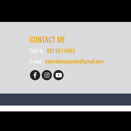
CONTACT ME
Call Us :
081 551 6493
E-mail :
overridemagazine@gmail.com