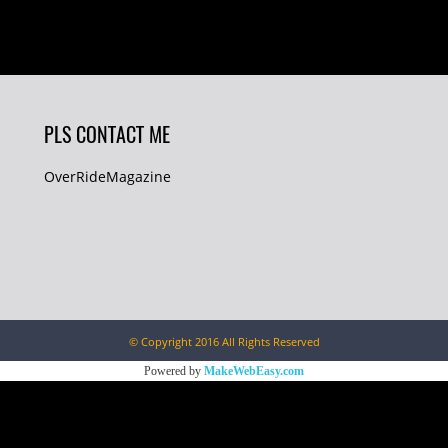
PLS CONTACT ME
OverRideMagazine
© Copyright 2016 All Rights Reserved
Powered by
MakeWebEasy.com