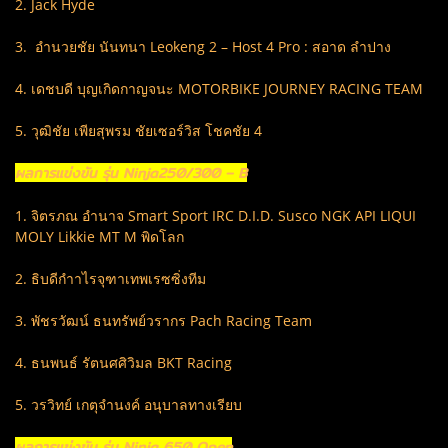
2. Jack Hyde
3. อำนวยชัย นันทนา Leokeng 2 – Host 4 Pro : สอาด ลำปาง
4. เดชบดี บุญเกิดกาญจนะ MOTORBIKE JOURNEY RACING TEAM
5. วุฒิชัย เพียสุพรม ชัยเซอร์วิส โชคชัย 4
ผลการแข่งขัน รุ่น Ninja250/300 – B
1. จิตรภณ อำนาจ Smart Sport IRC D.I.D. Susco NGK API LIQUI
MOLY Likkie MT M พิดโลก
2. ธิบดีกำาไรจุฑาเทพเรซซิ่งทีม
3. พัชรวัฒน์ ธนทรัพย์วรากร Pach Racing Team
4. ธนพนธ์ รัตนศศิวิมล BKT Racing
5. วรวิทย์ เกตุจำนงค์ อนุบาลทางเรียบ
ผลการแข่งขัน รุ่น Ninja 650 Open