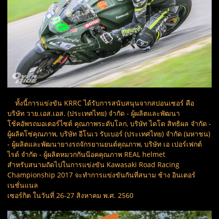
ทั้งนี้การแข่งขัน KRRC ได้รับการสนับสนุนจากสปอนเซอร์ คือ
บริษัท วาย.เอส.เอส. (ประเทศไทย) จำกัด - ผู้ผลิตและพัฒนา
โช้คอัพรถมอเตอร์ไซต์ คุณภาพระดับโลก, บริษัท ไดโด สิทธิผล จำกัด -
ผู้ผลิตโซ่คุณภาพ, บริษัท อีโนเว รับเบอร์ (ประเทศไทย) จำกัด (มหาชน)
- ผู้ผลิตและพัฒนายางรถจักรยานยนต์คุณภาพ, บริษัท เอ เปอร์เฟกต์
ไรด์ จำกัด - ผู้ผลิตหมวกกันน๊อคคุณภาพ REAL helmet
สำหรับสนามถัดไปในการแข่งขัน Kawasaki Road Racing
Championship 2017 จะทำการแข่งขันกันที่สนาม ช้าง อินเตอร์
เนชั่นแนล
เซอร์กิต ในวันที่ 26-27 สิงหาคม พ.ศ. 2560