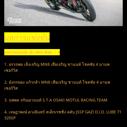
ผลการแข่งขัน
ผลการแข่งขัน รุ่น Mini Bike – A
1. อรรถพล เส็งเจริญ MN8 เสี่ยเจริญ ชานนท์ โชคชัย 4 มานพ
เซอร์วิส
2. มังกรทอง แก้วกล้า MN8 เสี่ยเจริญ ชานนท์ โชคชัย 4 มานพ
เซอร์วิส
3. นพพล จรัณยานนท์ S.T.A OSAKI MOTUL RACING TEAM
4. เจษฎาพงษ์ ดวงอินทร์ สเต็กเรซซิ่ง คลับ JSSP GAZI D.I.D. LUBE 71
320SP