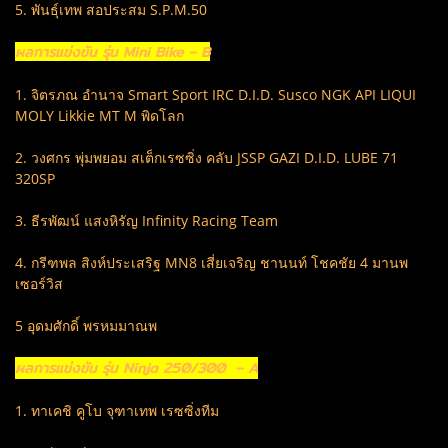
5. พันธุ์เทพ สอประสม S.P.M.50
ผลการแข่งขัน รุ่น Mini Bike – B
1. จิตรภณ อำนาจ Smart Sport IRC D.I.D. Susco NGK API LIQUI
MOLY Likkie MT M พิดโลก
2. วงศกร พุ่มพยอม สเต็กเรซซิ่ง คลับ JSSP GAZI D.I.D. LUBE 71
320SP
3. ธีรพัฒน์ แสงหิรัญ Infinity Racing Team
4. กรีฑพล สิงห์ประเสริฐ MN8 เสี่ยเจริญ ชานนท์ โชคชัย 4 มานพ
เซอร์วิส
5 อุดมศักดิ์ พรหมมาณพ
ผลการแข่งขัน รุ่น Ninja 250/300 – A
1. ทาเคชิ คูโบ จุฑาเทพ เรซซิ่งทีม