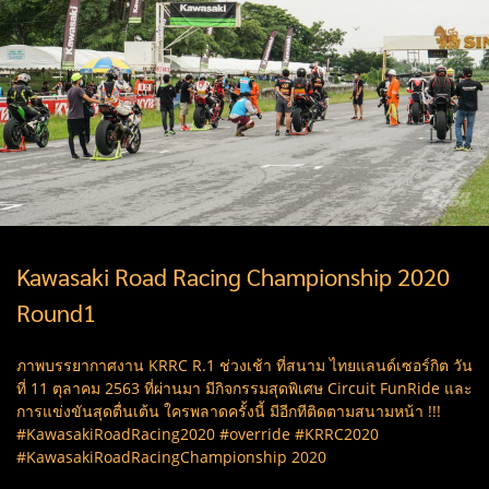
Kawasaki Road Racing Championship 2020
Round1
ภาพบรรยากาศงาน KRRC R.1 ช่วงเช้า ที่สนาม ไทยแลนด์เซอร์กิต วัน
ที่ 11 ตุลาคม 2563 ที่ผ่านมา มีกิจกรรมสุดพิเศษ Circuit FunRide และ
การแข่งขันสุดตื่นเต้น ใครพลาดครั้งนี้ มีอีกทีติดตามสนามหน้า !!!
#KawasakiRoadRacing2020 #override #KRRC2020
#KawasakiRoadRacingChampionship 2020